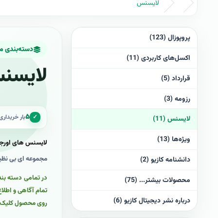
لایسنس
پروپوزال (123)
دسته‌بندی 
اکسل‌های کاربردی (11)
لایسن
قرارداد (5)
رزومه (3)
۵
✓
بار خریدار
لایسنس (11)
ویژه‌ها (13)
لایسنس های اورجینال engine
مجموعه ای بی نظیر و کامل
دانشنامه کازیو (2)
در تمامی دسته بند
محصولات بیشتر... (75)
تمام آگاهی و اطلا
درباره نشر دیجیتال کازیو (6)
روی محصول کلیک و 