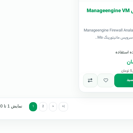
لایسنس اورجینال Manageengine VM
 اورجینال Manageengine Firewall Analayzer
یس مانیتورینگ Ma..
ه استفاده
سبد
نمایش 1 تا 10 از 11 (2 صفحه)
1
2
>
>|