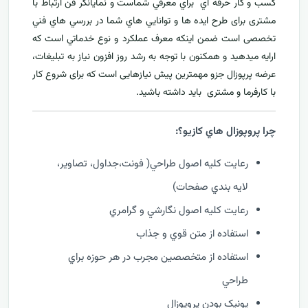
کسب و کار حرفه اي براي معرفي
شماست و نمایانگر فن ارتباط با
مشتری برای طرح ايده ها و توانايي هاي شما در بررسي هاي فني
تخصصی است ضمن اینکه معرف عملکرد و نوع خدماتي است که
ارايه ميدهید و همکنون با توجه به رشد روز افزون نياز به تبليغات،
عرضه پرپوزال جزو مهمترين پیش نیازهایی است که برای شروع کار
با کارفرما و مشتری بايد داشته باشيد.
چرا پروپوزال هاي کازيو؟:
رعايت کليه اصول طراحي( فونت،جداول، تصاوير،
لايه بندي صفحات)
رعايت کليه اصول نگارشي و گرامري
استفاده از متن قوي و جذاب
استفاده از متخصصين مجرب در هر حوزه براي
طراحي
يونيک بودن پروپوزال