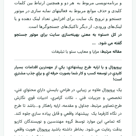
و برنامه‌نویسی مربوط به هر دو و همچنین ارتباط بین کلمات
کلیدی و حذف موانع مربوط به فعالیتهای نمایه سازی در موتور
جستجو و ترویج یک سایت برای افزایش تعداد لینک دهنده و یا
لینک‌های ورودی، از دیگر تاکتیک‌های جستجوگرها است.
در کل «سئو» به معنی بهینه‌سازی سایت برای موتور جستجو
گفته می شود. ...
مقاله مرتبط:
مزایا و معایب سئو با تبلیغات
پروپوزال و يا ارايه طرح پيشنهادي: يکي از مهمترين اقدامات بسيار
کليدي در توسعه کسب و کار شما بصورت حرفه اي و براي جذب مشتري
است!
يک پروپوزال علاوه بر زيبايي در طراحي بايستي داراي محتواي غني،
تخصصي و جزييات فني ، نکات گرامري، ادبيات قوي نگارش
طرح،تصاوير مرتبط، جداول و مقدمه، ارایه راهکار و...باشد تا طرح
در نگاه کارفرما يک پيشنهاد واقعي و قابل پياده سازي جلوه کند.
که تمامي اين موارد توسط گروه مهندسين و نويسندگان کازيو
بدقت رعايت مي شود. بخاطر داشته باشيد پروپوزال هويت واقعي