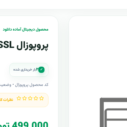
محصول دیجیتال آماده دانلود
پروپوزال SSL
۲
✓
بار خریداری شده
کد محصول پروپوزال • وضعی
نظرات کا
499,000 تومان