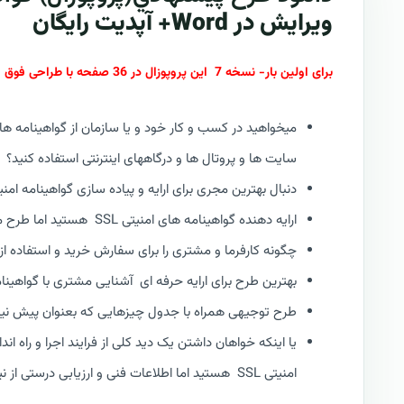
ویرایش در Word+ آپدیت رایگان
برای اولین بار- نسخه 7 این پروپوزال در 36 صفحه با طراحی فوق العاده جذاب و لوکس | از سری پروپوزال های جدید کازیو : RFP V7
سایت ها و پروتال ها و درگاههای اینترنتی استفاده کنید؟
دنبال بهترین مجری برای ارایه و پیاده سازی گواهینامه امنیتی SSL هست
ارایه دهنده گواهینامه های امنیتی SSL هستید اما طرح منسجمی برای ارایه ندارید؟
چگونه کارفرما و مشتری را برای سفارش خرید و استفاده از راهکار گوا
بهترین طرح برای ارایه حرفه ای آشنایی مشتری با گواهینامه امنیتی SL
طرح توجیهی همراه با جدول چیزهایی که بعنوان پیش نیاز ا
یا اینکه خواهان داشتن یک دید کلی از فرایند اجرا و راه 
امنیتی SSL هستید اما اطلاعات فنی و ارزیابی درستی از نیازتان ندارید؟