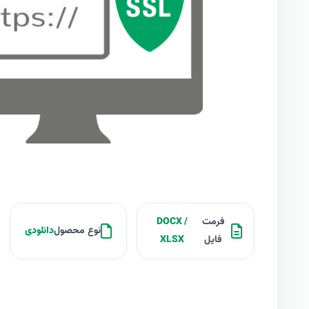
فرمت
DOCX /
نوع محصول
دانلودی
فایل
XLSX