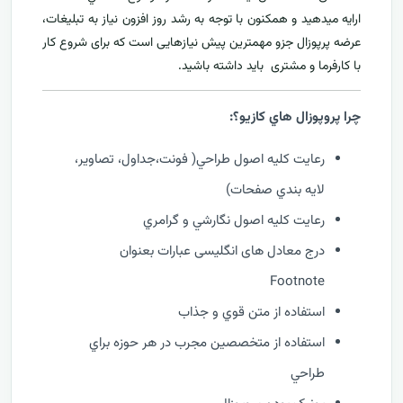
ارايه ميدهید و همکنون با توجه به رشد روز افزون نياز به تبليغات،
عرضه پرپوزال جزو مهمترين پیش نیازهایی است که برای شروع کار
با کارفرما و مشتری بايد داشته باشيد.
چرا پروپوزال هاي کازيو؟:
رعايت کليه اصول طراحي( فونت،جداول، تصاوير،
لايه بندي صفحات)
رعايت کليه اصول نگارشي و گرامري
درج معادل های انگلیسی عبارات بعنوان
Footnote
استفاده از متن قوي و جذاب
استفاده از متخصصين مجرب در هر حوزه براي
طراحي