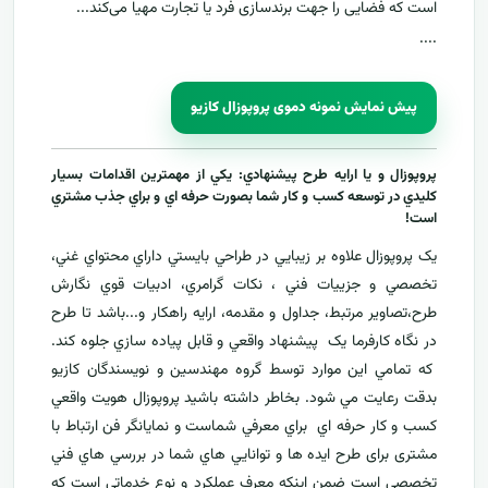
است که فضایی را جهت برندسازی فرد یا تجارت مهیا می‌کند...
....
پیش نمایش نمونه دموی پروپوزال کازیو
پروپوزال و يا ارايه طرح پيشنهادي: يکي از مهمترين اقدامات بسيار
کليدي در توسعه کسب و کار شما بصورت حرفه اي و براي جذب مشتري
است!
يک پروپوزال علاوه بر زيبايي در طراحي بايستي داراي محتواي غني،
تخصصي و جزييات فني ، نکات گرامري، ادبيات قوي نگارش
طرح،تصاوير مرتبط، جداول و مقدمه، ارایه راهکار و...باشد تا طرح
در نگاه کارفرما يک پيشنهاد واقعي و قابل پياده سازي جلوه کند.
که تمامي اين موارد توسط گروه مهندسين و نويسندگان کازيو
بدقت رعايت مي شود. بخاطر داشته باشيد پروپوزال هويت واقعي
کسب و کار حرفه اي براي معرفي
شماست و نمایانگر فن ارتباط با
مشتری برای طرح ايده ها و توانايي هاي شما در بررسي هاي فني
تخصصی است ضمن اینکه معرف عملکرد و نوع خدماتي است که