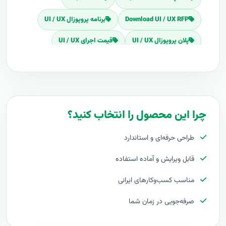
Download UI / UX RFP
برنامه پروپوزال UI / UX
پلان پروپوزال UI / UX
قیمت اجرای UI / UX
هزینه طراحی UI / UX
برآورد قیمت UI / UX
هزینه اجرای UI / UX
تعرفه های UI / UX
پروپوزال راه اندازی UI / UX
چرا این محصول را انتخاب کنید؟
طرح پیشنهادی طرح پروپوزال UI / UX
طراحی حرفه‌ای و استاندارد
مراحل پیاده سازی UI / UX
طرح آماده UI / UX
قابل ویرایش و آماده استفاده
طراحی حرفه ای UI / UX
مناسب کسب‌وکارهای ایرانی
توجیه کارفرما با پروپوزال UI / UX
صرفه‌جویی در زمان شما
بهترین تعرفه برای پروژه UI / UX