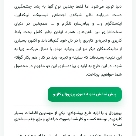
دنیا تولید می‌شود اما فقط چندین نوع آنها به رشد چشمگیری
دست می‌یابند نظیر شبکه‌ی اجتماعی فیسبوک، لینکداین،
اینستاگرام و... و پیام‌رسان‌ تلگرام و ... همچنین در دنیای
سخت‌افزاری نیز تلفن‌های همراه آیفون بطور کامل بحث رابط
کاربری و تجربه‌ی کاربری را در دل خود گنجانده‌اند و اکنون بسیاری
از تولید‌کنندگان دیگر نیز این رویکرد موفق را دنبال می‌کنند زیرا به
این نتیجه رسیده‌اند که سلیقه و تجربه باید در کنار هم بکار گرفته
شود. در این طرح به ارایه و پیاده‌سازی این دو مفهوم در محصول
شما خواهیم پرداخت.
پیش نمایش نمونه دموی پروپوزال کازیو
پروپوزال و يا ارايه طرح پيشنهادي: يکي از مهمترين اقدامات بسيار
کليدي در توسعه کسب و کار شما بصورت حرفه اي و براي جذب مشتري
است!
يک پروپوزال علاوه بر زيبايي در طراحي بايستي داراي محتواي غني،