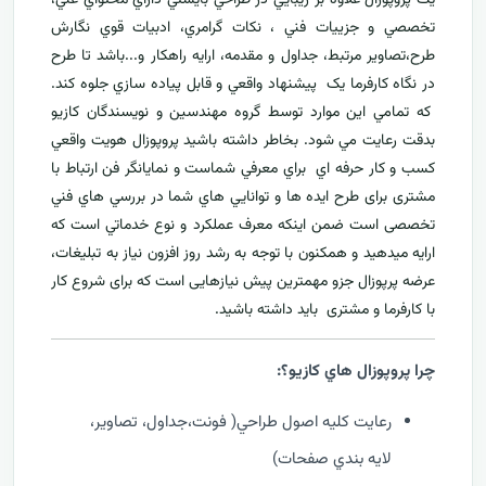
تخصصي و جزييات فني ، نکات گرامري، ادبيات قوي نگارش
طرح،تصاوير مرتبط، جداول و مقدمه، ارایه راهکار و...باشد تا طرح
در نگاه کارفرما يک پيشنهاد واقعي و قابل پياده سازي جلوه کند.
که تمامي اين موارد توسط گروه مهندسين و نويسندگان کازيو
بدقت رعايت مي شود. بخاطر داشته باشيد پروپوزال هويت واقعي
کسب و کار حرفه اي براي معرفي
شماست و نمایانگر فن ارتباط با
مشتری برای طرح ايده ها و توانايي هاي شما در بررسي هاي فني
تخصصی است ضمن اینکه معرف عملکرد و نوع خدماتي است که
ارايه ميدهید و همکنون با توجه به رشد روز افزون نياز به تبليغات،
عرضه پرپوزال جزو مهمترين پیش نیازهایی است که برای شروع کار
با کارفرما و مشتری بايد داشته باشيد.
چرا پروپوزال هاي کازيو؟:
رعايت کليه اصول طراحي( فونت،جداول، تصاوير،
لايه بندي صفحات)