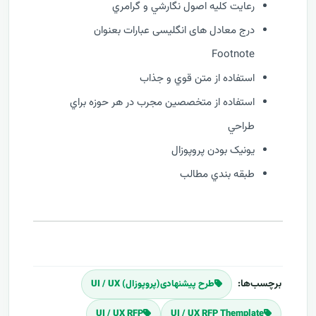
رعايت کليه اصول نگارشي و گرامري
درج معادل های انگلیسی عبارات بعنوان
Footnote
استفاده از متن قوي و جذاب
استفاده از متخصصين مجرب در هر حوزه براي
طراحي
يونيک بودن پروپوزال
طبقه بندي مطالب
برچسب‌ها:
طرح پیشنهادی(پروپوزال) UI / UX
UI / UX RFP
UI / UX RFP Themplate