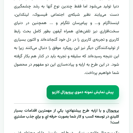
دنیا تولید می‌شود اما فقط چندین نوع آنها به رشد چشمگیری
دست می‌یابند نظیر شبکه‌ی اجتماعی فیسبوک، لینکداین،
اینستاگرام و... و پیام‌رسان‌ تلگرام و ... همچنین در دنیای
سخت‌افزاری نیز تلفن‌های همراه آیفون بطور کامل بحث رابط
کاربری و تجربه‌ی کاربری را در دل خود گنجانده‌اند و اکنون بسیاری
از تولید‌کنندگان دیگر نیز این رویکرد موفق را دنبال می‌کنند زیرا به
این نتیجه رسیده‌اند که سلیقه و تجربه باید در کنار هم بکار گرفته
شود. در این طرح به ارایه و پیاده‌سازی این دو مفهوم در محصول
شما خواهیم پرداخت.
پیش نمایش نمونه دموی پروپوزال کازیو
پروپوزال و يا ارايه طرح پيشنهادي: يکي از مهمترين اقدامات بسيار
کليدي در توسعه کسب و کار شما بصورت حرفه اي و براي جذب مشتري
است!
يک پروپوزال علاوه بر زيبايي در طراحي بايستي داراي محتواي غني،