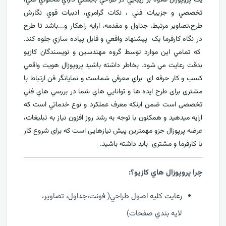
تخصصي و جزييات فني ، نکات گرامري، ادبيات قوي نگارش
طرح،تصاوير مرتبط، جداول و مقدمه، ارایه راهکار و...باشد تا طرح
در نگاه کارفرما يک پيشنهاد واقعي و قابل پياده سازي جلوه کند.
که تمامي اين موارد توسط گروه مهندسين و نويسندگان کازيو
بدقت رعايت مي شود. بخاطر داشته باشيد پروپوزال هويت واقعي
کسب و کار حرفه اي براي معرفي
شماست و نمایانگر فن ارتباط با
مشتری برای طرح ايده ها و توانايي هاي شما در بررسي هاي فني
تخصصی است ضمن اینکه معرف عملکرد و نوع خدماتي است که
ارايه ميدهید و همکنون با توجه به رشد روز افزون نياز به تبليغات،
عرضه پرپوزال جزو مهمترين پیش نیازهایی است که برای شروع کار
با کارفرما و مشتری بايد داشته باشيد.
چرا پروپوزال هاي کازيو؟:
رعايت کليه اصول طراحي( فونت،جداول، تصاوير،
لايه بندي صفحات)