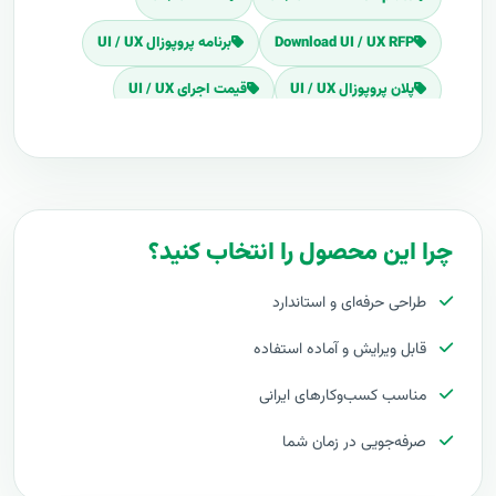
Download UI / UX RFP
برنامه پروپوزال UI / UX
پلان پروپوزال UI / UX
قیمت اجرای UI / UX
هزینه طراحی UI / UX
برآورد قیمت UI / UX
هزینه اجرای UI / UX
تعرفه های UI / UX
پروپوزال راه اندازی UI / UX
چرا این محصول را انتخاب کنید؟
طرح پیشنهادی طرح پروپوزال UI / UX
طراحی حرفه‌ای و استاندارد
مراحل پیاده سازی UI / UX
طرح آماده UI / UX
قابل ویرایش و آماده استفاده
طراحی حرفه ای UI / UX
مناسب کسب‌وکارهای ایرانی
توجیه کارفرما با پروپوزال UI / UX
صرفه‌جویی در زمان شما
بهترین تعرفه برای پروژه UI / UX