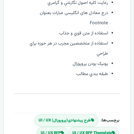
رعايت کليه اصول نگارشي و گرامري
درج معادل های انگلیسی عبارات بعنوان
Footnote
استفاده از متن قوي و جذاب
استفاده از متخصصين مجرب در هر حوزه براي
طراحي
يونيک بودن پروپوزال
طبقه بندي مطالب
برچسب‌ها:
طرح پیشنهادی(پروپوزال) UI / UX
UI / UX RFP
UI / UX RFP Themplate