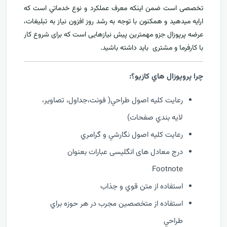
تخصصی است ضمن اینکه معرف عملکرد و نوع خدماتي است که
ارايه ميدهید و همکنون با توجه به رشد روز افزون نياز به تبليغات،
عرضه پرپوزال جزو مهمترين پیش نیازهایی است که برای شروع کار
با کارفرما و مشتری بايد داشته باشيد.
چرا پروپوزال هاي کازيو؟:
رعايت کليه اصول طراحي( فونت،جداول، تصاوير،
لايه بندي صفحات)
رعايت کليه اصول نگارشي و گرامري
درج معادل های انگلیسی عبارات بعنوان
Footnote
استفاده از متن قوي و جذاب
استفاده از متخصصين مجرب در هر حوزه براي
طراحي