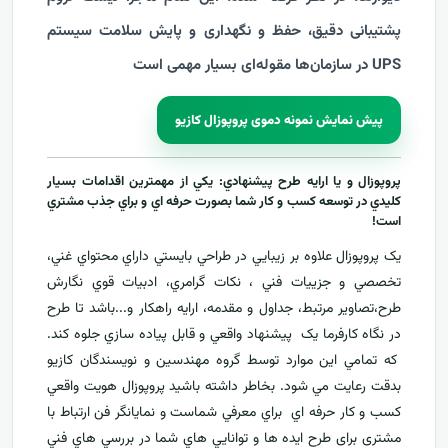
پشتیبانی دقیق، حفظ و نگهداری و پایش سلامت سیستم
UPS در سازمان‌ها مقوله‌ای بسیار مهمی است
پیش نمایش نمونه دموی پروپوزال کازیو
پروپوزال و يا ارايه طرح پيشنهادي: يکي از مهمترين اقدامات بسيار
کليدي در توسعه کسب و کار شما بصورت حرفه اي و براي جذب مشتري
است!
يک پروپوزال علاوه بر زيبايي در طراحي بايستي داراي محتواي غني،
تخصصي و جزييات فني ، نکات گرامري، ادبيات قوي نگارش
طرح،تصاوير مرتبط، جداول و مقدمه، ارایه راهکار و...باشد تا طرح
در نگاه کارفرما يک پيشنهاد واقعي و قابل پياده سازي جلوه کند.
که تمامي اين موارد توسط گروه مهندسين و نويسندگان کازيو
بدقت رعايت مي شود. بخاطر داشته باشيد پروپوزال هويت واقعي
کسب و کار حرفه اي براي معرفي
شماست و نمایانگر فن ارتباط با
مشتری برای طرح ايده ها و توانايي هاي شما در بررسي هاي فني