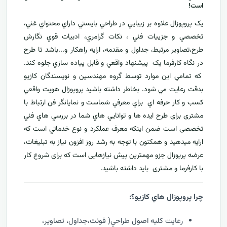
است!
يک پروپوزال علاوه بر زيبايي در طراحي بايستي داراي محتواي غني،
تخصصي و جزييات فني ، نکات گرامري، ادبيات قوي نگارش
طرح،تصاوير مرتبط، جداول و مقدمه، ارایه راهکار و...باشد تا طرح
در نگاه کارفرما يک پيشنهاد واقعي و قابل پياده سازي جلوه کند.
که تمامي اين موارد توسط گروه مهندسين و نويسندگان کازيو
بدقت رعايت مي شود. بخاطر داشته باشيد پروپوزال هويت واقعي
کسب و کار حرفه اي براي معرفي
شماست و نمایانگر فن ارتباط با
مشتری برای طرح ايده ها و توانايي هاي شما در بررسي هاي فني
تخصصی است ضمن اینکه معرف عملکرد و نوع خدماتي است که
ارايه ميدهید و همکنون با توجه به رشد روز افزون نياز به تبليغات،
عرضه پرپوزال جزو مهمترين پیش نیازهایی است که برای شروع کار
با کارفرما و مشتری بايد داشته باشيد.
چرا پروپوزال هاي کازيو؟:
رعايت کليه اصول طراحي( فونت،جداول، تصاوير،