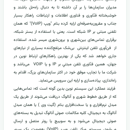
مدیران سازمان‌ها را بر آن داشته تا به دنبال راه‌حل باشند و
خوشبختانه فنّاوری و فناوری اطلاعات و ارتباطات راهکار بسیار
جذاب و مقرون‌به‌صرفه‌ای ارایه کرده بنام "ویپ (VoIP)" که همان
تلفنی مبتنی بر IP شبکه است. یعنی با استفاده از بستر شبکه،
برقراری تماس‌های بین‌شهری و برون‌شهری میسر شده. استفاده
از فن‌آوری تلفن اینترنتی بی‌شک مرتفع‌کننده بسیاری از نیازهای
جاری خواهد شد که یکی از بهترین راهکارهای ارتباط نوین در
جهان، همین فنّاوری تلفن مبتني بر IP و يا VOIP می‌باشد و
شرکت ما با تجارب موفق خود در اکثر سازمان‌های بزرگ، اقدام به
راه‌اندازی، پیاده‌سازی و ارایه این سرویس می‌نماید.
فرایند عملکرد این سیستم نوین بدین گونه است که: تماس‌هایی
که از طریق خطوط شهری و آنالوگ دریافت می‌شوند از طریق یک
مبدل نرم‌افزاری و یا سخت‌افزاری بنام (گیت وی ) یا همان مبدل
آنالوگ به دیجیتال، کلیه مکالمات صوتی آنالوگ تبدیل به بسته‌های
صوتی دیجیتال می‌شود و به سوییچ یا روتر متصل و ارسال
می‌شود، سیستم مرکز تلفن ویپ (VoIP) به‌صورت یک سرور