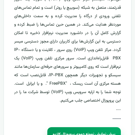
قدرتمند، متصل به شبکه (سوییچ یا روتر) است و تمام تماس‌های
تلفنی ورودی از درگاه را مدیریت کرده و به سمت داخلی‌های
موردنظر هدایت می‌کند. در همین حین تماس‌ها را ضبط کرده و
گزارش کامل آن را در داشبورد مدیریت نرم‌افزار ذخیره تا امکان
دسترسی به این گزارش‌ها برای کاربران دارای مجوز دسترسی میسر
گردد. مرکز تلفن ویپ (VoIP) روی سرور ، کلاینت و یا دستگاه IP-
PBX قابل‌راه‌اندازی است. سرور مرکزی تلفن ویپ (VoIP) یک
نرم‌افزار است که روی کامپیوتر و سرورهای حرفه‌ای سازمان‌ها مانند
سیسکو و تجهیزات دیگر همچون IP-PBX، قابل‌نصب است که
هسته مرکزی آن است ریسک ، "FreePBX ". و یا ایزابل است.
توجه شما را به ارایه سرویس ویپ (VoIP) توسط شرکت ما را در
این پروپوزال اختصاصی جلب می‌کنیم.
....
....
...
پیش نمایش نمونه دموی پروپوزال کازیو