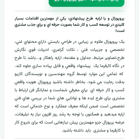
پروپوزال و يا ارايه طرح پيشنهادي: يکي از مهمترين اقدامات بسيار
کليدي در توسعه کسب و کار شما بصورت حرفه اي و براي جذب مشتري
است!
يک پروپوزال علاوه بر زيبايي در طراحي بايستي داراي محتواي غني،
تخصصي و جزييات فني ، نکات گرامري، ادبيات قوي نگارش
طرح،تصاوير مرتبط، جداول و مقدمه، ارایه راهکار و...باشد تا طرح
در نگاه کارفرما يک پيشنهاد واقعي و قابل پياده سازي جلوه کند.
که تمامي اين موارد توسط گروه مهندسين و نويسندگان کازيو
بدقت رعايت مي شود. بخاطر داشته باشيد پروپوزال هويت واقعي
کسب و کار حرفه اي براي معرفي
شماست و نمایانگر فن ارتباط با
مشتری برای طرح ايده ها و توانايي هاي شما در بررسي هاي فني
تخصصی است ضمن اینکه معرف عملکرد و نوع خدماتي است که
ارايه ميدهید و همکنون با توجه به رشد روز افزون نياز به تبليغات،
عرضه پرپوزال جزو مهمترين پیش نیازهایی است که برای شروع کار
با کارفرما و مشتری بايد داشته باشيد.