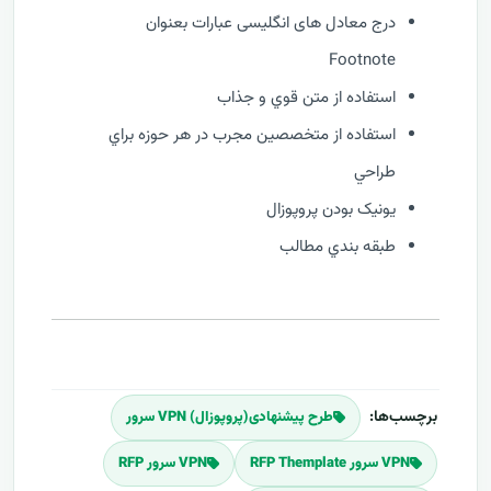
درج معادل های انگلیسی عبارات بعنوان
Footnote
استفاده از متن قوي و جذاب
استفاده از متخصصين مجرب در هر حوزه براي
طراحي
يونيک بودن پروپوزال
طبقه بندي مطالب
برچسب‌ها:
طرح پیشنهادی(پروپوزال) VPN سرور
VPN سرور RFP Themplate
VPN سرور RFP