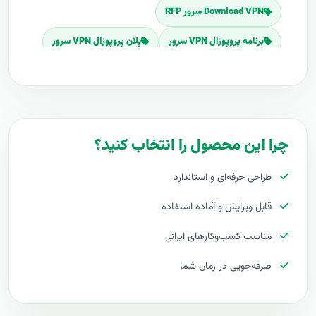
Download VPN سرور RFP
برنامه پروپوزال VPN سرور
پلان پروپوزال VPN سرور
قیمت اجرای VPN سرور
هزینه طراحی VPN سرور
برآورد قیمت VPN سرور
هزینه اجرای VPN سرور
تعرفه های VPN سرور
پروپوزال راه اندازی VPN سرور
چرا این محصول را انتخاب کنید؟
طرح پیشنهادی طرح پروپوزال VPN سرور
طراحی حرفه‌ای و استاندارد
مراحل پیاده سازی VPN سرور
طرح آماده VPN سرور
قابل ویرایش و آماده استفاده
طراحی حرفه ای VPN سرور
مناسب کسب‌وکارهای ایرانی
توجیه کارفرما با پروپوزال VPN سرور
صرفه‌جویی در زمان شما
بهترین تعرفه برای پروژه VPN سرور
پروپوزال VPN سرور چیست
آموزش VPN سرور