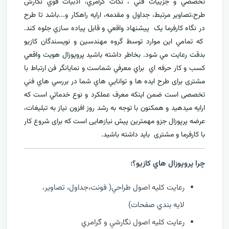
تخصصي و جزييات فني ، نکات گرامري، ادبيات قوي نگارش
طرح،تصاوير مرتبط، جداول و مقدمه، ارایه راهکار و...باشد تا طرح
در نگاه کارفرما يک پيشنهاد واقعي و قابل پياده سازي جلوه کند.
که تمامي اين موارد توسط گروه مهندسين و نويسندگان کازيو
بدقت رعايت مي شود. بخاطر داشته باشيد پروپوزال هويت واقعي
کسب و کار حرفه اي براي معرفي
شماست و نمایانگر فن ارتباط با
مشتری برای طرح ايده ها و توانايي هاي شما در بررسي هاي فني
تخصصی است ضمن اینکه معرف عملکرد و نوع خدماتي است که
ارايه ميدهید و همکنون با توجه به رشد روز افزون نياز به تبليغات،
عرضه پرپوزال جزو مهمترين پیش نیازهایی است که برای شروع کار
با کارفرما و مشتری بايد داشته باشيد.
چرا پروپوزال هاي کازيو؟:
رعايت کليه اصول طراحي( فونت،جداول، تصاوير،
لايه بندي صفحات)
رعايت کليه اصول نگارشي و گرامري