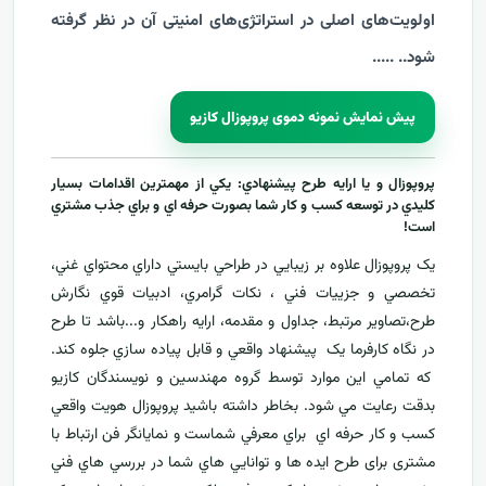
اولویت‌های اصلی در استراتژی‌های امنیتی آن در نظر گرفته
شود..
.
....
پیش نمایش نمونه دموی پروپوزال کازیو
پروپوزال و يا ارايه طرح پيشنهادي: يکي از مهمترين اقدامات بسيار
کليدي در توسعه کسب و کار شما بصورت حرفه اي و براي جذب مشتري
است!
يک پروپوزال علاوه بر زيبايي در طراحي بايستي داراي محتواي غني،
تخصصي و جزييات فني ، نکات گرامري، ادبيات قوي نگارش
طرح،تصاوير مرتبط، جداول و مقدمه، ارایه راهکار و...باشد تا طرح
در نگاه کارفرما يک پيشنهاد واقعي و قابل پياده سازي جلوه کند.
که تمامي اين موارد توسط گروه مهندسين و نويسندگان کازيو
بدقت رعايت مي شود. بخاطر داشته باشيد پروپوزال هويت واقعي
کسب و کار حرفه اي براي معرفي
شماست و نمایانگر فن ارتباط با
مشتری برای طرح ايده ها و توانايي هاي شما در بررسي هاي فني