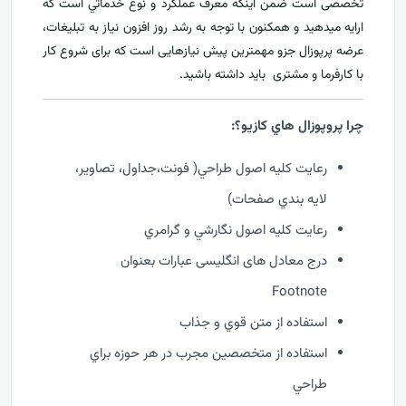
تخصصی است ضمن اینکه معرف عملکرد و نوع خدماتي است که
ارايه ميدهید و همکنون با توجه به رشد روز افزون نياز به تبليغات،
عرضه پرپوزال جزو مهمترين پیش نیازهایی است که برای شروع کار
با کارفرما و مشتری بايد داشته باشيد.
چرا پروپوزال هاي کازيو؟:
رعايت کليه اصول طراحي( فونت،جداول، تصاوير،
لايه بندي صفحات)
رعايت کليه اصول نگارشي و گرامري
درج معادل های انگلیسی عبارات بعنوان
Footnote
استفاده از متن قوي و جذاب
استفاده از متخصصين مجرب در هر حوزه براي
طراحي