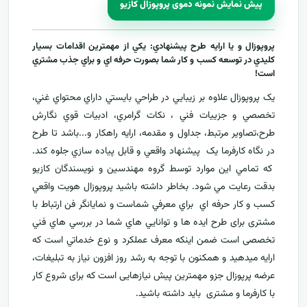
پیش نمایش نمونه دموی پروپوزال کازیو
پروپوزال و يا ارايه طرح پيشنهادي: يکي از مهمترين اقدامات بسيار
کليدي در توسعه کسب و کار شما بصورت حرفه اي و براي جذب مشتري
است!
يک پروپوزال علاوه بر زيبايي در طراحي بايستي داراي محتواي غني،
تخصصي و جزييات فني ، نکات گرامري، ادبيات قوي نگارش
طرح،تصاوير مرتبط، جداول و مقدمه، ارایه راهکار و...باشد تا طرح
در نگاه کارفرما يک پيشنهاد واقعي و قابل پياده سازي جلوه کند.
که تمامي اين موارد توسط گروه مهندسين و نويسندگان کازيو
بدقت رعايت مي شود. بخاطر داشته باشيد پروپوزال هويت واقعي
کسب و کار حرفه اي براي معرفي
شماست و نمایانگر فن ارتباط با
مشتری برای طرح ايده ها و توانايي هاي شما در بررسي هاي فني
تخصصی است ضمن اینکه معرف عملکرد و نوع خدماتي است که
ارايه ميدهید و همکنون با توجه به رشد روز افزون نياز به تبليغات،
عرضه پرپوزال جزو مهمترين پیش نیازهایی است که برای شروع کار
با کارفرما و مشتری بايد داشته باشيد.