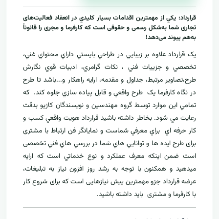
قرارداد: يکي از مهمترين اقدامات بسيار کليدي در انعقاد فعالیت‌های
تجاری شما به‌شکل رسمی و حقوقی است که کارفرما و مجری را قانوناً
به‌هم پیوند می‌دهد!
يک قرارداد علاوه بر زيبايي در طراحي بايستي داراي محتواي غني،
تخصصي و جزييات فني ، نکات گرامري، ادبيات قوي نگارش
طرح،تصاوير مرتبط، جداول و مقدمه، ارایه راهکار و...باشد تا طرح
در نگاه کارفرما يک طرح واقعي و قابل پياده سازي جلوه کند. که
تمامي اين موارد توسط گروه مهندسين و نويسندگان کازيو بدقت
رعايت مي شود. بخاطر داشته باشيد
قرارداد
هويت واقعي کسب و
کار حرفه اي براي معرفي
شماست و نمایانگر فن ارتباط با مشتری
برای طرح ايده ها و توانايي هاي شما در بررسي هاي فني تخصصی
است ضمن اینکه معرف عملکرد و نوع خدماتي است که ارايه
ميدهید و همکنون با توجه به رشد روز افزون نياز به تبليغات،
عرضه
قرارداد
جزو مهمترين پیش نیازهایی است که برای شروع کار
با کارفرما و مشتری بايد داشته باشيد.