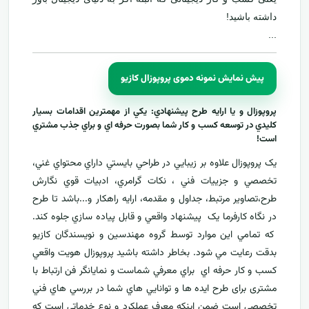
داشته باشید!
...
پیش نمایش نمونه دموی پروپوزال کازیو
پروپوزال و يا ارايه طرح پيشنهادي: يکي از مهمترين اقدامات بسيار
کليدي در توسعه کسب و کار شما بصورت حرفه اي و براي جذب مشتري
است!
يک پروپوزال علاوه بر زيبايي در طراحي بايستي داراي محتواي غني،
تخصصي و جزييات فني ، نکات گرامري، ادبيات قوي نگارش
طرح،تصاوير مرتبط، جداول و مقدمه، ارایه راهکار و...باشد تا طرح
در نگاه کارفرما يک پيشنهاد واقعي و قابل پياده سازي جلوه کند.
که تمامي اين موارد توسط گروه مهندسين و نويسندگان کازيو
بدقت رعايت مي شود. بخاطر داشته باشيد پروپوزال هويت واقعي
کسب و کار حرفه اي براي معرفي
شماست و نمایانگر فن ارتباط با
مشتری برای طرح ايده ها و توانايي هاي شما در بررسي هاي فني
تخصصی است ضمن اینکه معرف عملکرد و نوع خدماتي است که