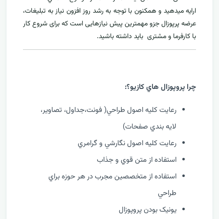
ارايه ميدهید و همکنون با توجه به رشد روز افزون نياز به تبليغات،
عرضه پرپوزال جزو مهمترين پیش نیازهایی است که برای شروع کار
با کارفرما و مشتری بايد داشته باشيد.
چرا پروپوزال هاي کازيو؟:
رعايت کليه اصول طراحي( فونت،جداول، تصاوير،
لايه بندي صفحات)
رعايت کليه اصول نگارشي و گرامري
استفاده از متن قوي و جذاب
استفاده از متخصصين مجرب در هر حوزه براي
طراحي
يونيک بودن پروپوزال