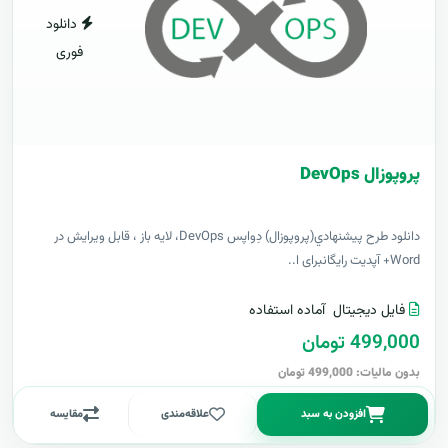
دانلود
فوری
پروپوزال DevOps
دانلود طرح پيشنهادي(پروپوزال) دِواپس DevOps، لایه باز ، قابل ویرایش در
Word+ آپدیت رایگانبرای ا..
فایل دیجیتال
آماده استفاده
499,000 تومان
بدون مالیات: 499,000 تومان
افزودن به سبد
علاقه‌مندی
مقایسه