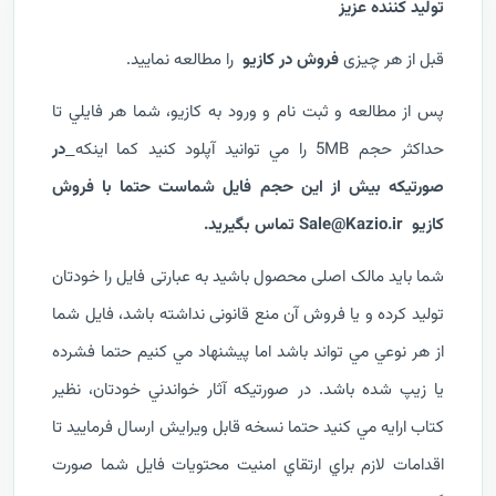
توليد کننده عزيز
قبل از هر چیزی
فروش در کازیو
را مطالعه نمایید.
پس از مطالعه و ثبت نام و ورود به کازيو، شما هر فايلي تا
حداکثر حجم 5MB را مي توانيد آپلود کنيد کما اينکه
در
صورتيکه بيش از اين حجم فايل شماست حتما با فروش
کازيو Sale@Kazio.ir تماس بگيريد.
شما باید مالک اصلی محصول باشید به عبارتی فایل را خودتان
تولید کرده و یا فروش آن منع قانونی نداشته باشد، فايل شما
از هر نوعي مي تواند باشد اما پيشنهاد مي کنيم حتما فشرده
يا زيپ شده باشد. در صورتيکه آثار خواندني خودتان، نظير
کتاب ارايه مي کنيد حتما نسخه قابل ويرايش ارسال فرماييد تا
اقدامات لازم براي ارتقاي امنيت محتويات فايل شما صورت