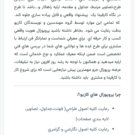
طرح،تصاوير مرتبط، جداول و مقدمه، ارایه راهکار و...باشد تا طرح
در نگاه کارفرما يک پيشنهاد واقعي و قابل پياده سازي جلوه کند.
که تمامي اين موارد توسط گروه مهندسين و نويسندگان کازيو
بدقت رعايت مي شود. بخاطر داشته باشيد پروپوزال هويت واقعي
کسب و کار حرفه اي براي معرفي
شماست و نمایانگر فن ارتباط با
مشتری برای طرح ايده ها و توانايي هاي شما در بررسي هاي فني
تخصصی است ضمن اینکه معرف عملکرد و نوع خدماتي است که
ارايه ميدهید و همکنون با توجه به رشد روز افزون نياز به تبليغات،
عرضه پرپوزال جزو مهمترين پیش نیازهایی است که برای شروع کار
با کارفرما و مشتری بايد داشته باشيد.
چرا پروپوزال هاي کازيو؟:
رعايت کليه اصول طراحي( فونت،جداول، تصاوير،
لايه بندي صفحات)
رعايت کليه اصول نگارشي و گرامري