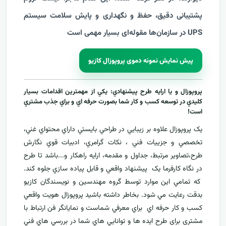
پشتیبانی دقیق، حفظ و نگهداری و پایش سلامت سیستم
UPS در سازمان‌ها مقوله‌ای بسیار مهمی است
پیش نمایش نمونه دموی پروپوزال کازیو
پروپوزال و يا ارايه طرح پيشنهادي: يکي از مهمترين اقدامات بسيار
کليدي در توسعه کسب و کار شما بصورت حرفه اي و براي جذب مشتري
است!
يک پروپوزال علاوه بر زيبايي در طراحي بايستي داراي محتواي غني،
تخصصي و جزييات فني ، نکات گرامري، ادبيات قوي نگارش
طرح،تصاوير مرتبط، جداول و مقدمه، ارایه راهکار و...باشد تا طرح
در نگاه کارفرما يک پيشنهاد واقعي و قابل پياده سازي جلوه کند.
که تمامي اين موارد توسط گروه مهندسين و نويسندگان کازيو
بدقت رعايت مي شود. بخاطر داشته باشيد پروپوزال هويت واقعي
کسب و کار حرفه اي براي معرفي
شماست و نمایانگر فن ارتباط با
مشتری برای طرح ايده ها و توانايي هاي شما در بررسي هاي فني