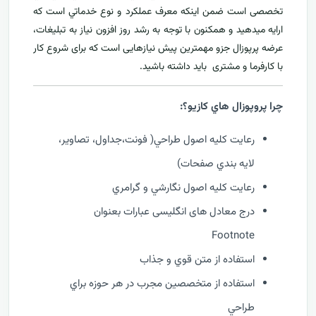
تخصصی است ضمن اینکه معرف عملکرد و نوع خدماتي است که
ارايه ميدهید و همکنون با توجه به رشد روز افزون نياز به تبليغات،
عرضه پرپوزال جزو مهمترين پیش نیازهایی است که برای شروع کار
با کارفرما و مشتری بايد داشته باشيد.
چرا پروپوزال هاي کازيو؟:
رعايت کليه اصول طراحي( فونت،جداول، تصاوير،
لايه بندي صفحات)
رعايت کليه اصول نگارشي و گرامري
درج معادل های انگلیسی عبارات بعنوان
Footnote
استفاده از متن قوي و جذاب
استفاده از متخصصين مجرب در هر حوزه براي
طراحي