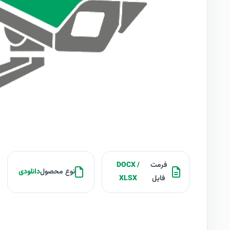
فرمت
DOCX /
نوع محصول
دانلودی
فایل
XLSX