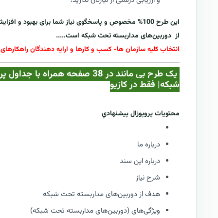
و ارزیابی درستی از نیازتان ندارید؟
این طرح 100% مخصوص و پاسخگوی نیاز شما برای بهبود و ا
از
دوربین‌های مداربسته تحت شبکه
است.....
انتخاب کلیه سازمان ها- کسب و کارها و ارایه دهندگان راهکارهای
یک طرح بی مانند در 38 صفحه همر
شبکه| فقط در کازيو
محتويات پروپوزال پيشنهادي
درباره ما
درباره این سند
شرح نیاز
هدف از دوربین‌های مداربسته تحت شبکه
ویژگی‌های (دوربین‌های مداربسته تحت شبکه)