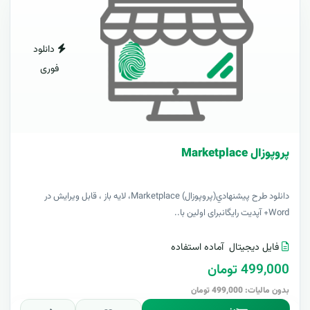
دانلود
فوری
پروپوزال Marketplace
دانلود طرح پيشنهادي(پروپوزال) Marketplace، لایه باز ، قابل ویرایش در
Word+ آپدیت رایگانبرای اولین با..
فایل دیجیتال
آماده استفاده
499,000 تومان
بدون مالیات: 499,000 تومان