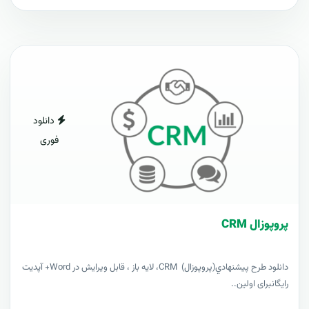
دانلود
فوری
پروپوزال CRM
دانلود طرح پيشنهادي(پروپوزال) CRM، لایه باز ، قابل ویرایش در Word+ آپدیت
رایگانبرای اولین..