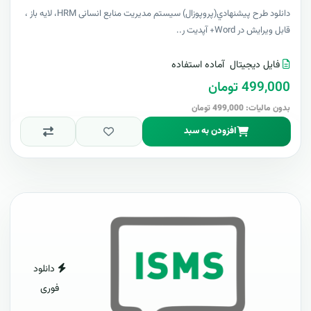
دانلود طرح پيشنهادي(پروپوزال) سیستم مدیریت منابع انسانی HRM، لایه باز ،
قابل ویرایش در Word+ آپدیت ر..
فایل دیجیتال
آماده استفاده
499,000 تومان
بدون مالیات: 499,000 تومان
افزودن به سبد
دانلود
فوری