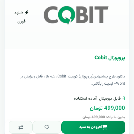
دانلود
فوری
پروپوزال Cobit
دانلود طرح پيشنهادي(پروپوزال) کوبیت Cobit، لایه باز ، قابل ویرایش در
Word+ آپدیت رایگانبر..
فایل دیجیتال
آماده استفاده
499,000 تومان
بدون مالیات: 499,000 تومان
افزودن به سبد