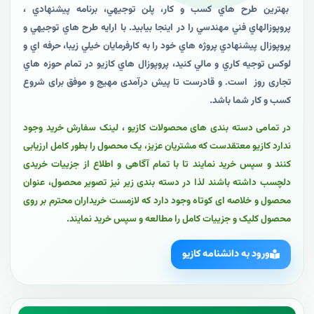
بهترين طرح هاي کسب و کار، پلن توجيهي، برنامه پيشنهادي ،
پروپوزالهاي فني مهندسي را در اينجا بيابيد. با ارايه طرح هاي توجيهي و
پروپوزال پيشنهادي پروژه هاي خود را به کارفرمايان خيلي زيبا، حرفه اي و
لوکس توجيه کاري و مالي کنيد، پروپوزال هاي کازيو در تمام حوزه هاي
تجاری روز است. و قادرست تا پیش درآمدی مهیج و موفق برای شروع
کسب و کار شما باشد.
در تمامی دسته بندی های محصولات کازیو ، لینک سفارش خرید وجود
ندارد کازیو معتقدست که مشتریان عزیز، یک محصول را بطور کامل ارزیابی
کنند و سپس خرید نمایند تا با تمام آگاهی و اطلاع از جزییات خریدی
دلچسب داشته باشند لذا در دسته بندی زیر نیز تصویر محصول، عنوان
محصول و خلاصه ای کوتاه وجود دارد که لازمست خریداران محترم بر روی
محصول کلیک و جزییات کامل را مطالعه و سپس خرید نمایند.
ورود به دانشنامه کازیو