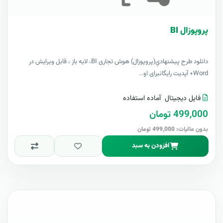
پروپوزال BI
دانلود طرح پيشنهادي(پروپوزال) هوش تجاری BI، لایه باز ، قابل ویرایش در
Word+ آپدیت رایگانبرای او..
فایل دیجیتال
آماده استفاده
499,000 تومان
بدون مالیات: 499,000 تومان
افزودن به سبد