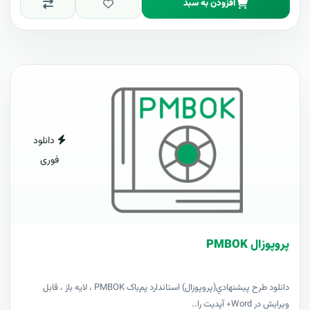
افزودن به سبد
دانلود
فوری
پروپوزال PMBOK
دانلود طرح پيشنهادي(پروپوزال) استاندارد پم‌باک PMBOK ، لایه باز ، قابل
ویرایش در Word+ آپدیت را..